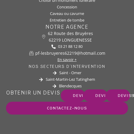
Choisir un monument funéraire
Concession
Caveau ou cavurne
Entretien de tombe
NOTRE AGENCE
62 Route des Bruyères
62219 LONGUENESSE
03 21 88 12 80
pf-lesbruyeres62219@hotmail.com
En savoir +
NOS SECTEURS D’INTERVENTION
Saint - Omer
Saint-Martin-Lez Tatinghem
Blendecques
OBTENIR UN DEVIS
DEVIS MARBRERIE
DEVIS OBSÈQUE
DEVIS
CONTACTEZ-NOUS